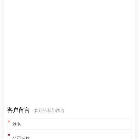
客户留言
欢迎给我们留言