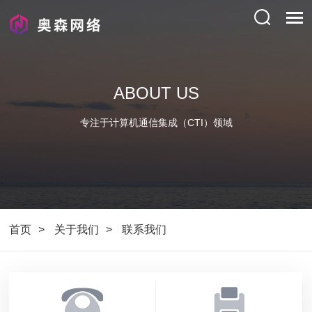
ABOUT US
专注于计算机通信集成（CTI）领域
首页
关于我们
联系我们